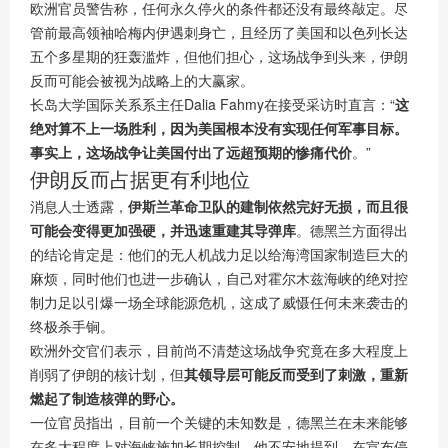
欧洲官员警告称，任何永久停火的条件都还没有最终敲定。尽
管前最高领袖哈梅内伊遇刺身亡，且经历了美国和以色列长达
五个多星期的狂轰滥炸，但他们担心，这场战争到头来，伊朗
反而可能会被视为战略上的大赢家。
长岛大学国际关系系主任Dalia Fahmy在接受采访时直言：“
这
绝对算不上一场胜利，因为美国根本没有实现任何军事目标。
事实上，这场战争让美国付出了远超预期的惨痛代价
。”
伊朗反而占据更有利地位
消息人士透露，
伊斯兰革命卫队的建制依然完好无损，而且很
可能会变得更加强硬，并迅速重建其导弹库
。德黑兰方面得出
的结论肯定是：他们的无人机战力足以给海湾国家制造巨大的
麻烦，同时他们也进一步确认，自己对霍尔木兹海峡的绝对控
制力足以引爆一场全球能源危机，这成了威慑任何未来袭击的
终极杀手锏。
欧洲外交官们表示，目前尚不清楚这场战争究竟在多大程度上
削弱了伊朗的核计划，但
其领导层可能反而受到了刺激，重新
燃起了制造核弹的野心。
一位官员指出，目前一个关键的未知数是，德黑兰在未来能够
在多大程度上对海峡施加长期控制。他不安地提到，在宣布停