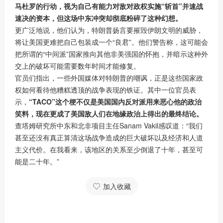
马杜罗的行动，视为自己有能力对敌对政权实施“斩首”并速战
速决的资本，但这场中东冲突却彻底粉碎了这种幻想。
更广泛地说，他们认为，特朗普扬言要摧毁伊朗文明的威胁，
将让美国更难把自己包装成一个“良君”。他们警告称，这可能会
把所谓的“中间派”国家推向其他非美强国的怀抱，并暗示这种外
交上的破坏可能需要数年时间才能修复。
官员们指出，一些外国媒体对特朗普的嘲讽，正是这些国家政
权如何看待他糟糕透顶的战争表现的铁证。其中一位官员表
示，
“TACO”这个梗不仅是美国国内反对派用来恶心他的政治
笑料，现在更成了美国敌人们在地缘政治上得出的最终结论。
查塔姆研究所中东和北非项目主任Sanam Vakil感叹道：“我们
甚至还没有真正算清这场战争造成的巨大破坏以及经济和人道
主义代价。在我看来，该地区的关系至少倒退了十年，甚至可
能是二十年。”
加入收藏