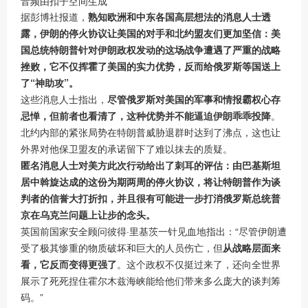
音频由扣子空间生成
据彭博社报道，
熟知欧洲和中东各国高层想法的消息人士透
露，伊朗的停火协议让美国的对手和北约盟友们更加坚信：美
国总统特朗普针对伊朗政权发动的这场战争遭遇了严重的战略
挫败，它不仅挥霍了美国的实力优势，反而给俄罗斯等国送上
了“神助攻”。
这些消息人士指出，
尽管俄罗斯对美国的军事和情报霸权心存
忌惮，但前者也看清了，这种优势并不能逼迫伊朗乖乖投降
。
北约内部的紧张局势在特朗普威胁退群时达到了沸点，这也让
外界对他保卫盟友的承诺留下了难以抹去的质疑。
匿名消息人士对美方此次行动给出了刺耳的评估：由巴基斯坦
居中斡旋达成的这份为期两周的停火协议，将让特朗普作为谈
判者的信誉大打折扣，并且很有可能进一步打消俄罗斯总统普
京在乌克兰问题上让步的念头。
英国前国家安全顾问彼得·里基茨一针见血地指出：“尽管伊朗遭
受了极其惨重的物质破坏和巨大的人员伤亡，但
从战略层面来
看，它反而变得更强了
。这个政权不仅挺过来了，还向全世界
展示了死死捏住霍尔木兹海峡能给他们带来多么庞大的谈判筹
码。”