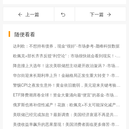
上一篇
下一篇
随便看看
达利欧：不想持有债券，现金“很好”-市场参考-晟峰科技数据
欧佩克+部长齐齐反驳“利空论”：市场很快就会看到现实！-市场参考-晟峰数据
降息撞上大选年！这次美联储想主动避开政治漩涡？-市场参考-晟峰数据
华尔街迎来长期利率上升！金融格局正发生重大转变？-市场参考-晟峰科技数据
警惕CPI之夜发生意外！黄金依旧脆弱，美元迎来关键考验！-市场参考-晟峰科技数据
ETF降费潮席卷全球！资金大量涌向最“便宜”的基金-市场参考-晟峰科技数据
俄罗斯也将补偿性减产！花旗：欧佩克+不太可能深化减产-市场参考-晟峰科技数据
美联储已经完成加息？最新调查：美国经济衰退不再是共识-市场参考-晟峰科技数据
美债收益率飙升的恶果显现！美国消费者面临更多痛苦-市场参考-晟峰科技数据