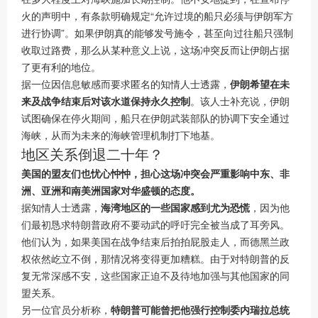
火的声明中，有条款明确规定“允许过境的船只必须与伊朗军方
进行协调”。如果伊朗真的能够发号施令，甚至向过往船只强制
收取过路费，那么从某种意义上说，这场冲突反而让伊朗占据
了更有利的地位。
据一位因信息敏感而要求匿名的知情人士透露，
伊朗希望在未
来及战争结束后对该水道保持永久控制
。该人士补充说，伊朗
试图确保在停火期间，船只在伊朗武装部队的协调下安全通过
海峡，从而为未来的海峡管理机制打下地基。
地区关系倒退二十年？
美国的盟友们也忧心忡忡，担心这场冲突会严重影响中东、非
洲、亚洲和南美洲国家对华盛顿的态度。
据知情人士透露，
海湾地区的一些国家感到尤为恐慌
，因为他
们最初恳求特朗普政府不要动武的呼吁完全被当成了耳旁风。
他们认为，如果美国在战争结束后拍拍屁股走人，而德黑兰政
权依然屹立不倒，那情况将变得更加糟糕。由于对特朗普的反
复无常深感不安，这些国家正迫不及待地加强与其他国家的同
盟关系。
另一位官员分析称，
特朗普可能曾把他强行控制委内瑞拉总统