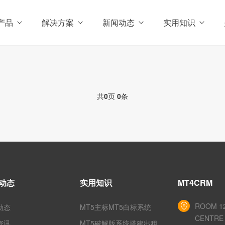
产品
解决方案
新闻动态
实用知识
共
0
页
0
条
动态
实用知识
MT4CRM
ROOM 12
动态
MT5主标MT5白标系统
CENTRE 
资讯
MT5破解版系统搭建出租