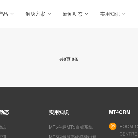
产品
解决方案
新闻动态
实用知识
共
0
页
0
条
动态
实用知识
MT4CRM
ROOM 12
动态
MT5主标MT5白标系统
CENTRE 
资讯
MT5破解版系统搭建出租