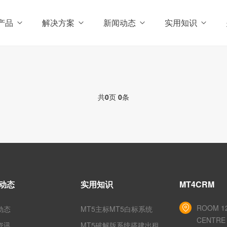
产品
解决方案
新闻动态
实用知识
共
0
页
0
条
动态
实用知识
MT4CRM
ROOM 12
动态
MT5主标MT5白标系统
CENTRE 
资讯
MT5破解版系统搭建出租