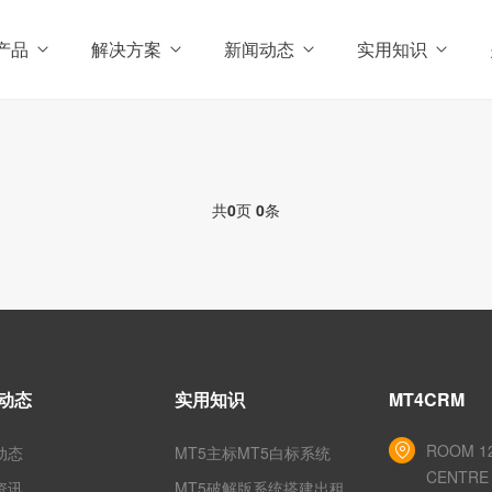
产品
解决方案
新闻动态
实用知识
共
0
页
0
条
动态
实用知识
MT4CRM
ROOM 12
动态
MT5主标MT5白标系统
CENTRE 
资讯
MT5破解版系统搭建出租