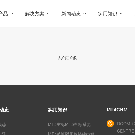
产品
解决方案
新闻动态
实用知识
共
0
页
0
条
动态
实用知识
MT4CRM
ROOM 12
动态
MT5主标MT5白标系统
CENTRE 
资讯
MT5破解版系统搭建出租