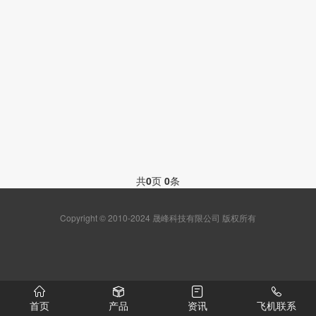
共
0
页
0
条
Copyright © 2010-2024 晟峰科技有限公司 版权所有
首页
产品
资讯
飞机联系