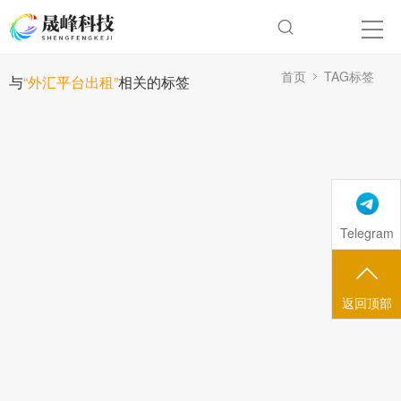
首页
TAG标签
与
“外汇平台出租”
相关的标签
Telegram
返回顶部