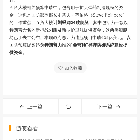
五角大楼相关预算申请中，包含用于扩大弹药制造规模的资
金，这也是国防部副部长史蒂夫・范伯格（Steve Feinberg）
的工作重点。五角大楼
计划采购34艘舰艇
，其中包括为一款以
特朗普命名的新型战列舰及新型护卫舰提供资金，这两类舰艇
均已于去年公布。本届政府总计为造舰项目申请658亿美元。该
国防预算提案还
为特朗普力推的"金穹顶"导弹防御系统建设提
供资金
。
加入收藏
上一篇
下一篇
随便看看