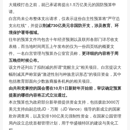
大规模打击之前，就已承诺将提出1.5万亿美元的国防预算申
请。
白宫尚未公布整体支出请求，仅表示这份自主性预算将"严守总
支出红线"，并提议
削减730亿美元非国防开支，涉及教育、环
境保护署等领域。
往年的预算文件均包含十年经济预测以及联邦各部门详尽收支
表格，而当地时间周五上午发布的仅为一份四页纸的概要文
件。一名白宫管理与预算办公室官员称，
更详细的内容将于周
五晚些时候公布。
该文件还列出了拟削减的所谓"觉醒主义"相关项目。白宫提议大
幅削减其声称宣扬"激进性别与种族意识形态"的项目资金，其中
包括教育部面向少数族裔服务机构的相关项目。
由共和党掌控的国会需在10月1日新财年开始前，审议确定预算
提案的哪些内容将正式立法通过。
本次预算也为政府部分新举措提供资金支持，包括拨款3000万
美元支持由副总统JD・万斯（JD Vance）领导的新成立的国家
欺诈调查局，以及安排100亿美元强制性资金，在国家公园管理
局内设立总统首都管理计划，用于华盛顿特区的建设与美化工
程。