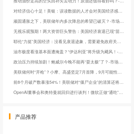
推动油价走高的空头回补失去动力！原油还值得看好吗？-市场参考-晟峰科技数据
对经济信心十足！美银：误读数据的人才会对美国经济感到担忧-市场参考-晟峰科技数据
顽固通胀之下，美联储年内多次降息的希望已破灭？-市场参考-晟峰数据
无视乐观预期！两大资管巨头警告：美国经济衰退已现“苗头”-市场参考-晟峰科技数据
耶伦“力挺”美国经济：没看见衰退迹象，需要避免政府关门-市场参考-晟峰科技数据
油市极度看涨基本面遭掩盖？“伊达利亚”将升级为飓风！-市场参考-晟峰科技数据
政治压力持续加剧！鲍威尔今晚不能再“耍太极”了？-市场参考-晟峰数据
美联储何时“开枪”？小摩、高盛坚定7月首降，9月可能性最大？-市场参考-晟峰科技数据
前8个月破产数暴涨54%！美联储对“僵尸企业”的清算还将继续？-市场参考-晟峰科技数据
OpenAI董事会和奥特曼就回归进行谈判！微软正做“通吃”准备-市场参考-晟峰科技数据
产品推荐