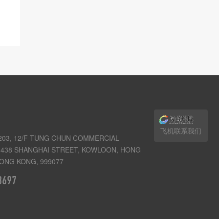
飞机联系我们
03, 12/F TUNG CHUN COMMERCIAL
438 SHANGHAI STREET, KOWLOON, HONG
ONG KONG, 999077
3697