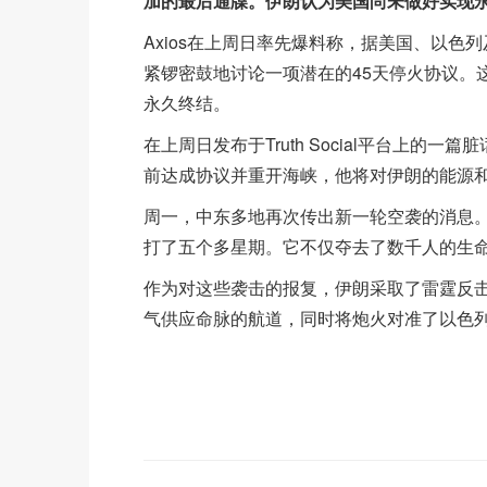
加的最后通牒。伊朗认为美国尚未做好实现
Axios在上周日率先爆料称，据美国、以
紧锣密鼓地讨论一项潜在的45天停火协议。
永久终结。
在上周日发布于Truth Social平台上
前达成协议并重开海峡，他将对伊朗的能源
周一，中东多地再次传出新一轮空袭的消息
打了五个多星期。它不仅夺去了数千人的生
作为对这些袭击的报复，伊朗采取了雷霆反
气供应命脉的航道，同时将炮火对准了以色