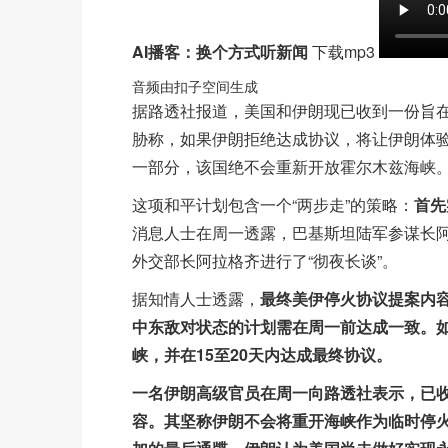
AI播客：换个方式听新闻
下载mp3
音频由扣子空间生成
据路透社报道，美国和伊朗现已收到一份旨
胁称，如果伊朗拒绝达成协议，将让伊朗体验
一部分，该国绝不会重新开放霍尔木兹海峡
这项和平计划包含一个“两步走”的策略：
首先
消息人士在周一透露，巴基斯坦陆军参谋长阿
外交部长阿拉格齐进行了“彻夜长谈”。
据知情人士透露，
最终美伊停火协议提案内
中东敌对状态的计划需在周一前达成一致。
峡，并在15至20天内达成最终协议。
一名伊朗高级官员在周一向路透社表示，已
容。其坚称伊朗不会将重开海峡作为临时停