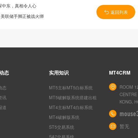
急探中东，真相令人心
返回列表
，美联储手脚正被战火绑
动态
实用知识
MT4CRM
ROOM 12
动态
MT5主标MT5白标系统
CENTRE 
资讯
MT5破解版系统搭建出租
KONG, H
报道
MT4主标MT4白标系统
mouse
MT4破解版系统
暂无
ST5交易系统
SA7交易系统