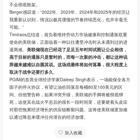
不会彻底散架。
Berger感叹道：“2022年、2023年、2024年和2025年的经历让
我重新认识到，情况以极其缓慢的节奏持续恶化，也并非毫无
可能。”
Timiraos总结道，肩负着维持劳动力市场健康和控制通胀双重
使命的美联储，正面临着一种以往遭受冲击时从未遇到过的进
退两难。
美联储现在已经花了足足五年时间试图让公众相信，
高于目标的通胀只是暂时的，而每一次新的冲击，都让这种说
辞越来越难以自圆其说。
这场戏最终将如何落幕，很大程度上
取决于战争还要打多久
。
PGIM的首席全球经济学家Daleep Singh表示，一场能保全各方
面子的停火协议，有望让油价回落至每桶80至100美元的区
间。但他警告称，如果冲突升级，美联储的手脚将被彻底绑
死，迫使其在战火平息后的很长一段时间里，还要硬着头皮应
对那些拖累经济增长的供应链断裂问题。这将使美联储更加难
以通过降息来缓冲任何潜在的经济放缓。
加入收藏