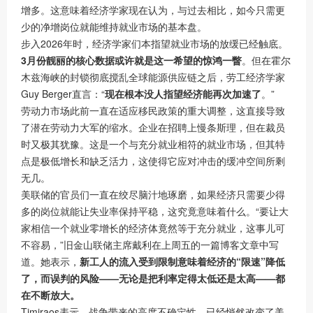
增多。这意味着经济学家现在认为，与过去相比，如今只需更
少的净增岗位就能维持就业市场的基本盘。
步入2026年时，经济学家们本指望就业市场的放缓已经触底。
3月份靓丽的核心数据或许就是这一希望的惊鸿一瞥
。但在霍尔
木兹海峡的封锁彻底搅乱全球能源供应链之后，劳工经济学家
Guy Berger直言：“
现在根本没人指望经济能再次加速了
。”
劳动力市场此前一直在适应移民政策的重大调整，这直接导致
了潜在劳动力大军的缩水。企业在招聘上慢条斯理，但在裁员
时又极其犹豫。这是一个与充分就业相符的就业市场，但其特
点是极低增长和缺乏活力，这使得它应对冲击的缓冲空间所剩
无几。
美联储的官员们一直在绞尽脑汁地琢磨，如果经济只需要少得
多的岗位就能让失业率保持平稳，这究竟意味着什么。“要让大
家相信一个就业零增长的经济体竟然等于充分就业，这事儿可
不容易，”旧金山联储主席戴利在上周五的一篇博客文章中写
道。她表示，
新工人的流入受到限制意味着经济的“
限速
”降低
了，而误判的风险——无论是把利率定得太低还是太高——都
在不断放大。
Timiraos表示，战争带来的高度不确定性，已经悄然改变了美