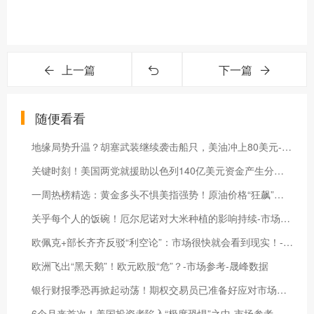
上一篇
下一篇
随便看看
地缘局势升温？胡塞武装继续袭击船只，美油冲上80美元-市场参考-晟峰数据
关键时刻！美国两党就援助以色列140亿美元资金产生分歧-市场参考-晟峰科技数据
一周热榜精选：黄金多头不惧美指强势！原油价格“狂飙”后劲如何？-市场参考-晟峰科技数据
关乎每个人的饭碗！厄尔尼诺对大米种植的影响持续-市场参考-晟峰科技数据
欧佩克+部长齐齐反驳“利空论”：市场很快就会看到现实！-市场参考-晟峰数据
欧洲飞出“黑天鹅”！欧元欧股“危”？-市场参考-晟峰数据
银行财报季恐再掀起动荡！期权交易员已准备好应对市场巨震-市场参考-晟峰科技数据
6个月来首次！美国投资者陷入“极度恐惧”之中-市场参考-晟峰科技数据