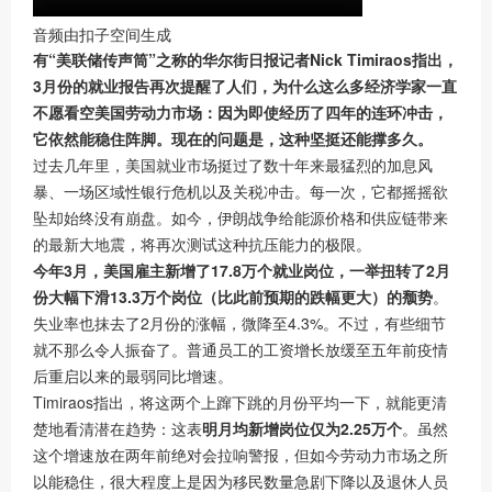
音频由扣子空间生成
有“美联储传声筒”之称的华尔街日报记者Nick Timiraos指出，
3月份的就业报告再次提醒了人们，为什么这么多经济学家一直
不愿看空美国劳动力市场：因为即使经历了四年的连环冲击，
它依然能稳住阵脚。
现在的问题是，这种坚挺还能撑多久。
过去几年里，美国就业市场挺过了数十年来最猛烈的加息风
暴、一场区域性银行危机以及关税冲击。每一次，它都摇摇欲
坠却始终没有崩盘。如今，伊朗战争给能源价格和供应链带来
的最新大地震，将再次测试这种抗压能力的极限。
今年3月，美国雇主新增了17.8万个就业岗位，一举扭转了2月
份大幅下滑13.3万个岗位（比此前预期的跌幅更大）的颓势
。
失业率也抹去了2月份的涨幅，微降至4.3%。不过，有些细节
就不那么令人振奋了。普通员工的工资增长放缓至五年前疫情
后重启以来的最弱同比增速。
Timiraos指出，将这两个上蹿下跳的月份平均一下，就能更清
楚地看清潜在趋势：这表
明月均新增岗位仅为2.25万个
。虽然
这个增速放在两年前绝对会拉响警报，但如今劳动力市场之所
以能稳住，很大程度上是因为移民数量急剧下降以及退休人员