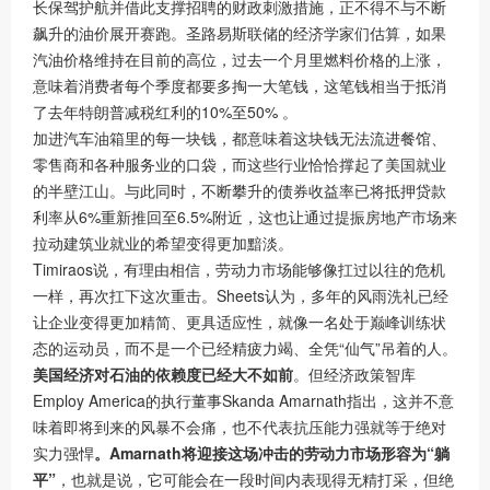
长保驾护航并借此支撑招聘的财政刺激措施，正不得不与不断
飙升的油价展开赛跑。圣路易斯联储的经济学家们估算，如果
汽油价格维持在目前的高位，过去一个月里燃料价格的上涨，
意味着消费者每个季度都要多掏一大笔钱，这笔钱相当于抵消
了去年特朗普减税红利的10%至50% 。
加进汽车油箱里的每一块钱，都意味着这块钱无法流进餐馆、
零售商和各种服务业的口袋，而这些行业恰恰撑起了美国就业
的半壁江山。与此同时，不断攀升的债券收益率已将抵押贷款
利率从6%重新推回至6.5%附近，这也让通过提振房地产市场来
拉动建筑业就业的希望变得更加黯淡。
Timiraos说，有理由相信，劳动力市场能够像扛过以往的危机
一样，再次扛下这次重击。Sheets认为，多年的风雨洗礼已经
让企业变得更加精简、更具适应性，就像一名处于巅峰训练状
态的运动员，而不是一个已经精疲力竭、全凭“仙气”吊着的人。
美国经济对石油的依赖度已经大不如前
。但经济政策智库
Employ America的执行董事Skanda Amarnath指出，这并不意
味着即将到来的风暴不会痛，也不代表抗压能力强就等于绝对
实力强悍
。Amarnath将迎接这场冲击的劳动力市场形容为“躺
平”
，也就是说，它可能会在一段时间内表现得无精打采，但绝