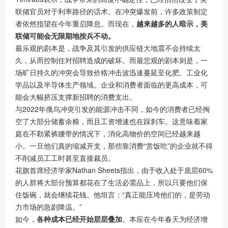
联储官员对于利率路径的话术。在冲突爆发前，许多政策制定
者依然指望在今年重启降息。而现在，
越来越多的人暗示，美
联储可能会无限期地按兵不动。
最乐观的剧本是，战争及其引发的供应链大地震不会持续太
久，从而控制住对招聘造成的破坏。而最悲观的剧本则是，一
场旷日持久的冲突会导致价格冲击波迅速蔓延至化肥、工业化
学品以及半导体生产领域。企业和消费者面临的更高成本，可
能会大幅挤压支撑新招聘的消费支出。
与2022年俄乌冲突引发的能源冲击不同，如今的消费者已经掏
空了大部分储蓄余粮，而且工资增速也在踩刹车。这意味着家
庭在不勒紧裤腰带的情况下，消化高物价的空间已经越来越
小。一旦他们真的缩减开支，那些靠消费“赏饭吃”的企业就不得
不削减员工工时甚至直接裁员。
花旗首席经济学家Nathan Sheets指出，由于收入处于底层60%
的人群将大部分预算都花在了生活必需品上，所以只要他们保
住饭碗，就会继续花钱。他坦言：“真正能压垮他们的，是劳动
力市场的急剧降温。”
如今，
各种成本已经开始层层叠加
。本应在今年春天为经济增